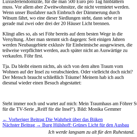
Luxusferiendomizile, für die man 500 Euro pro Tag hinblättern
muss. Vor allem aber Zweitwohnsitze, die nicht vermietet werden.
Wenn unser Busfahrer nach Einbruch der Dämmerung durch
Witsum fährt, wo eine dieser Siedlungen steht, dann sehe er in
gerade mal zwei oder drei der 20 Häuser Licht brennen.
Klingt alles so, als sei Föhr bereits auf dem besten Wege in die
Versyltung. Aber man stemmt sich dagegen: Seit einigen Jahren
werden Neubaugebiete exklusiv für Einheimische ausgewiesen, die
teilweise verpflichtet werden, auch später nicht an Auswärtige zu
verkaufen. Föhr first.
Tja. Da bleibt einem nichts, als sich von dem alten Traum vom
Wohnen auf der Insel zu verabschieden. Oder vielleicht doch nicht?
Der Mensch braucht schließlich Träume! Meinem hab ich auch
diesmal wieder einen Besuch abgestattet:
Steht immer noch und wartet auf mich: Mein Traumhaus am Föhrer S
für die TV-Serie „Reiff für die Insel“). Bild: Monika Gemmer
Artikel-
← Vorheriger Beitrag
Die Wahrheit über das Biiken
Nächster Beitrag →
Burg Hülshoff: Grünes Licht für den Ausbau
Navigation
Ich werde langsam zu alt für den Ruhestand.