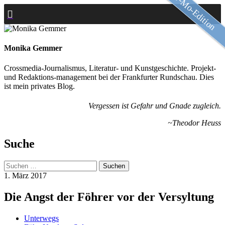
Slow-Mo-Edition
Zum
Inhalt
springen
Monika Gemmer
Crossmedia-Journalismus, Literatur- und Kunstgeschichte. Projekt-
und Redaktions-management bei der Frankfurter Rundschau. Dies
ist mein privates Blog.
Vergessen ist Gefahr und Gnade zugleich.
~Theodor Heuss
Suche
Suchen
nach:
1. März 2017
Die Angst der Föhrer vor der Versyltung
Unterwegs