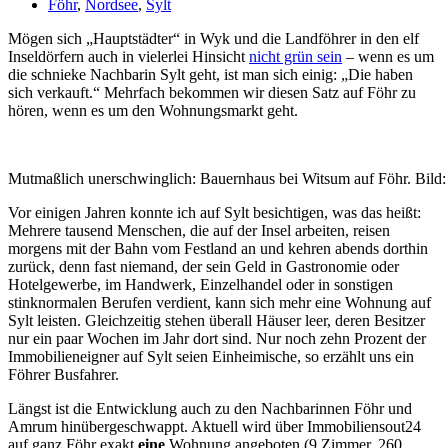
Föhr
,
Nordsee
,
Sylt
Mögen sich „Hauptstädter“ in Wyk und die Landföhrer in den elf
Inseldörfern auch in vielerlei Hinsicht
nicht grün sein
– wenn es um
die schnieke Nachbarin Sylt geht, ist man sich einig: „Die haben
sich verkauft.“ Mehrfach bekommen wir diesen Satz auf Föhr zu
hören, wenn es um den Wohnungsmarkt geht.
Mutmaßlich unerschwinglich: Bauernhaus bei Witsum auf Föhr. Bil
Vor einigen Jahren konnte ich auf Sylt besichtigen, was das heißt:
Mehrere tausend Menschen, die auf der Insel arbeiten, reisen
morgens mit der Bahn vom Festland an und kehren abends dorthin
zurück, denn fast niemand, der sein Geld in Gastronomie oder
Hotelgewerbe, im Handwerk, Einzelhandel oder in sonstigen
stinknormalen Berufen verdient, kann sich mehr eine Wohnung auf
Sylt leisten. Gleichzeitig stehen überall Häuser leer, deren Besitzer
nur ein paar Wochen im Jahr dort sind. Nur noch zehn Prozent der
Immobilieneigner auf Sylt seien Einheimische, so erzählt uns ein
Föhrer Busfahrer.
Längst ist die Entwicklung auch zu den Nachbarinnen Föhr und
Amrum hinübergeschwappt. Aktuell wird über Immobiliensout24
auf ganz Föhr exakt
eine
Wohnung angeboten (9 Zimmer, 260