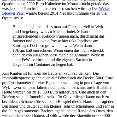
Quadratmeter, 2300 Euro Kaltmiete im Monat – nicht gerade das,
was jetzt die Durchschnittsmieterin so suchen würde.) Der
Wyker
Blogger Peter
warnte bereits 2014 Neuankömmlinge vor zu viel
Optimismus:
Bitte nicht glauben, dass man auf Föhr, speziell in Wyk
und Umgebung, was zu Mieten findet. Schaut in den
entsprechenden Facebookgruppen nach, durchsucht das
Internet und die lokale Presse hier (aka Inselbote am
Samstag). Da ist so gut wie nie was. Wenn dann
10€/qm kalt einrechnen. Wenn einen das nicht schreckt,
dann davon ausgehen, dass man eine gaaaanze Weile in
einer FeWo verbringt und die eigenen Sachen in
Dagebüll im Container zu liegen hat.
Ans Kaufen ist für normale Leute eh kaum zu denken. Die
Immobilienpreise gehen auch auf Föhr durch die Decke. 5000 Euro
pro Quadratmeter für eine Eigentumswohnung in guter Lage von
Wyk – „vor ein paar Jahren noch üblich“, berichtet unser Busfahrer.
Heute würden bis zu 13.000 Euro aufgerufen. Und auch in den
Dörfern sei eine Immobilie selbst für Gutverdiener kaum noch zu
bezahlen. „Schauen Sie sich zum Beispiel dieses Haus an“, sagt der
Busfahrer und deutet auf ein kleines, sehr unscheinbares und sehr in
die Jahre gekommenes Backsteingebäude am Rande des Ortes, den
wir gerade passiert haben. „Dafür würde der Eigentümer 600.000