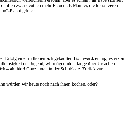
hließlich weiblichem Personal, aber es scheint, als habe sich seit
schuften zwar deutlich mehr Frauen als Männer, die lukrativeren
tun“-Plakat grinsen.
er Erfolg einer millionenfach gekauften Boulevardzeitung, es erklärt
plinlosigkeit der Jugend, wir mögen nicht lange über Ursachen
ich – ah, hier! Ganz unten in der Schublade. Zurück zur
 dann würden wir heute noch nach ihnen kochen, oder?