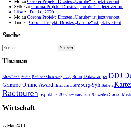
Mo
zu
Corona-Projekt: Drostes „Unruhe“ ist jetzt vertont
Sylke
zu
Corona-Projekt: Drostes „Unruhe“ ist jetzt vertont
Liisa
zu
Danke, 2020
Mo
zu
Corona-Projekt: Drostes „Unruhe“ ist jetzt vertont
Tine
zu
Corona-Projekt: Drostes „Unruhe“ ist jetzt vertont
Suche
Suchen
nach:
Themen
D
DDJ
Datawrapper
Bonn
Altes Land
Audio
Berliner Mauerweg
Blogs
Karte
Grimme Online Award
Hamburg-Sylt
Italien
Hamburg
Radtouren
re:publica 2007
Social Med
Schweden
re:publica 2011
Wirtschaft
7. Mai 2013