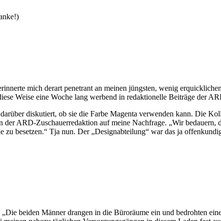
anke!)
rinnerte mich derart penetrant an meinen jüngsten, wenig erquickliche
iese Weise eine Woche lang werbend in redaktionelle Beiträge der ARD
 darüber diskutiert, ob sie die Farbe Magenta verwenden kann. Die Kol
 der ARD-Zuschauerredaktion auf meine Nachfrage. „Wir bedauern, dass
e zu besetzen.“ Tja nun. Der „Designabteilung“ war das ja offenkund
Die beiden Männer drangen in die Büroräume ein und bedrohten eine 56