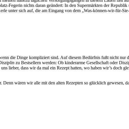
 meinen nahezu täglichen Versorgungsgängen in diesem Laden fast aussc
platz-Fegerin nichts daran geändert: In den Supermärkten der Republik 
Kerle unter sich auf, die am Eingang von dem „Was-können-wir-für-Sie-
wenn die Dinge kompliziert sind. Auf diesem Bedürfnis fußt nicht nur d
isziplin
zu Bestsellern werden: Ob kinderarme Gesellschaft oder Diszi
ns lieber, dass wir da mal ein Rezept hatten, wo haben wir’s doch gle
uer. Denn wären wir alle mit den alten Rezepten so glücklich gewesen,