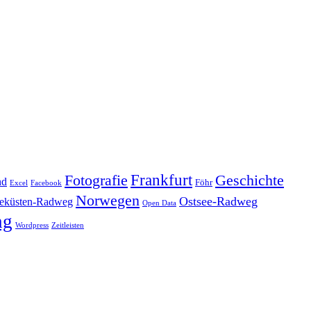
Frankfurt
Geschichte
Fotografie
nd
Föhr
Excel
Facebook
Norwegen
Ostsee-Radweg
eküsten-Radweg
Open Data
ng
Wordpress
Zeitleisten