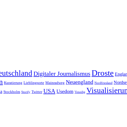
Droste
eutschland
Digitaler Journalismus
Engla
n
Neuengland
Nordse
Kuratierung
Lieblingsorte
Mainradweg
Nordfriesland
Visualisieru
USA
Usedom
ia
Stockholm
Twitter
Storify
Venedig