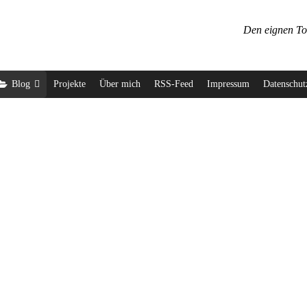
Den eignen To
Blog
Projekte
Über mich
RSS-Feed
Impressum
Datenschut