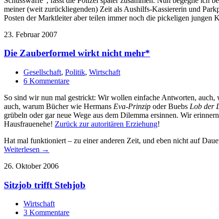
Schusswaffe“, fasst die Polizei später zusammen. Nun begegne ich bei
meiner (weit zurückliegenden) Zeit als Aushilfs-Kassiererin und Park
Posten der Marktleiter aber teilen immer noch die pickeligen jungen 
23. Februar 2007
Die Zauberformel wirkt nicht mehr*
Gesellschaft
,
Politik
,
Wirtschaft
6 Kommentare
So sind wir nun mal gestrickt: Wir wollen einfache Antworten, auch, 
auch, warum Bücher wie Hermans
Eva-Prinzip
oder Buebs
Lob der D
grübeln oder gar neue Wege aus dem Dilemma ersinnen. Wir erinnern u
Hausfrauenehe!
Zurück zur autoritären Erziehung
!
Hat mal funktioniert – zu einer anderen Zeit, und eben nicht auf Da
Weiterlesen →
26. Oktober 2006
Sitzjob trifft Stehjob
Wirtschaft
3 Kommentare