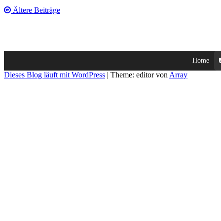
Beitrags-
Ältere Beiträge
Navigation
Home
Dieses Blog läuft mit WordPress
|
Theme: editor von
Array