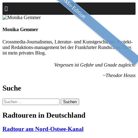
Slow-Mo-Edition
Zum
Inhalt
springen
Monika Gemmer
Crossmedia-Journalismus, Literatur- und Kunstgeschichte. Projekt-
und Redaktions-management bei der Frankfurter Rundschau. Dies
ist mein privates Blog.
Vergessen ist Gefahr und Gnade zugleich.
~Theodor Heuss
Suche
Suchen
nach:
Radtouren in Deutschland
Radtour am Nord-Ostsee-Kanal