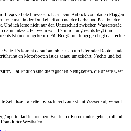
 und Liegeverbote hinweisen. Dass beim Anblick von blauen Flaggen
ngen, wie man in der Dunkelheit anhand der Farbe und Position der
ist. Und ich lerne nicht nur den Unterschied zwischen Wasserstraße
dann linkes Ufer, wenn es in Fahrtrichtung rechts liegt (und
chts ist (und umgekehrt). Für Bergfahrer hingegen liegt das rechte
ke Seite. Es kommt darauf an, ob es sich um Ufer oder Boote handelt.
hterführung an Motorbooten ist es genau umgekehrt: Nachts und bei
fft“. Ha! Endlich sind die täglichen Nettigkeiten, die unsere User
e Zellulose-Tablette löst sich bei Kontakt mit Wasser auf, worauf
ergängerin darf ich meinem Fahrlehrer Kommandos geben, rufe mit
 Frankfurter Westhafen.