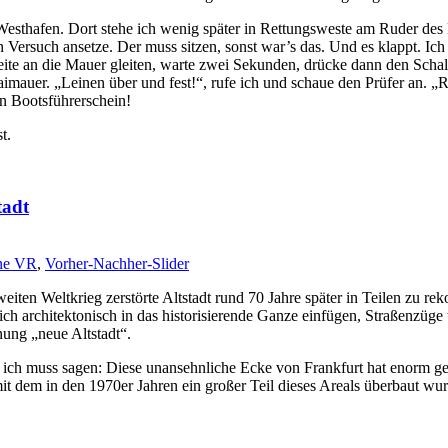
r Westhafen. Dort stehe ich wenig später in Rettungsweste am Ruder de
n Versuch ansetze. Der muss sitzen, sonst war’s das. Und es klappt. Ic
rdseite an die Mauer gleiten, warte zwei Sekunden, drücke dann den Sc
aimauer. „Leinen über und fest!“, rufe ich und schaue den Prüfer an. „
en Bootsführerschein!
t.
tadt
ne VR
,
Vorher-Nachher-Slider
 Zweiten Weltkrieg zerstörte Altstadt rund 70 Jahre später in Teilen zu
ch architektonisch in das historisierende Ganze einfügen, Straßenzüge 
nung „neue Altstadt“.
ich muss sagen: Diese unansehnliche Ecke von Frankfurt hat enorm gewo
it dem in den 1970er Jahren ein großer Teil dieses Areals überbaut wur