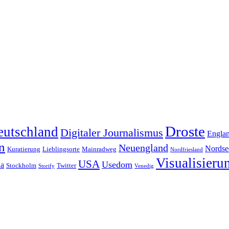
Droste
eutschland
Digitaler Journalismus
Engla
n
Neuengland
Nordse
Kuratierung
Lieblingsorte
Mainradweg
Nordfriesland
Visualisieru
USA
Usedom
ia
Stockholm
Twitter
Storify
Venedig