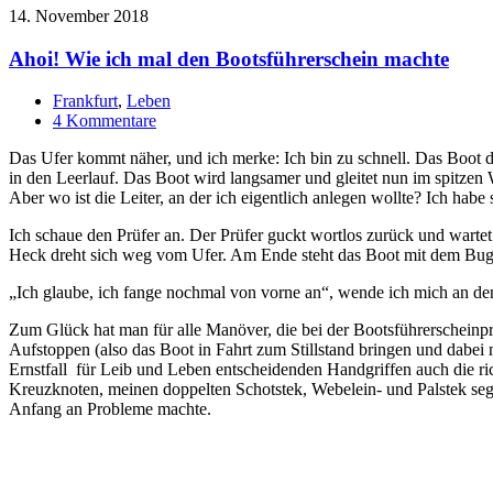
14. November 2018
Ahoi! Wie ich mal den Bootsführerschein machte
Frankfurt
,
Leben
4 Kommentare
Das Ufer kommt näher, und ich merke: Ich bin zu schnell. Das Boot dr
in den Leerlauf. Das Boot wird langsamer und gleitet nun im spitzen 
Aber wo ist die Leiter, an der ich eigentlich anlegen wollte? Ich habe s
Ich schaue den Prüfer an. Der Prüfer guckt wortlos zurück und wartet.
Heck dreht sich weg vom Ufer. Am Ende steht das Boot mit dem Bug 
„Ich glaube, ich fange nochmal von vorne an“, wende ich mich an den
Zum Glück hat man für alle Manöver, die bei der Bootsführerscheinprüf
Aufstoppen (also das Boot in Fahrt zum Stillstand bringen und da
Ernstfall für Leib und Leben entscheidenden Handgriffen auch die r
Kreuzknoten, meinen doppelten Schotstek, Webelein- und Palstek segn
Anfang an Probleme machte.