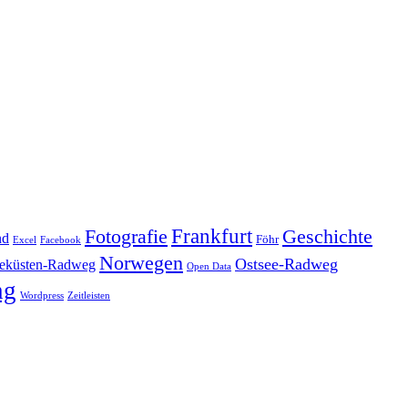
Frankfurt
Geschichte
Fotografie
nd
Föhr
Excel
Facebook
Norwegen
Ostsee-Radweg
eküsten-Radweg
Open Data
ng
Wordpress
Zeitleisten