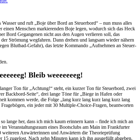
ns Wasser und ruft „Boje über Bord an Steuerbord“ – nun muss alles
 der einen Menschen markierenden Boje legen, wodurch sich das Heck
er Bord Gegangenen nicht aus den Augen verlieren soll, das
it der Strömung wegfahren. Dann drehen und langsam wieder nähern
n wegen Blutbad-Gefahr), das letzte Kommando „Aufnehmen an Steuer-
den.
eeeeeeg! Bleib weeeeeeeg!
anger Ton für „Achtung!“ steht, ein kurzer Ton für Steuerbord, zwei
er Backbord-Seite“, drei lange Töne für „Biege in Hafen oder
nheit kommen werde, die Folge „lang kurz lang kurz lang kurz lang
llen Fragebögen, ein jeder mit 30 Multiple-Choice-Fragen, beantworten
t so lange her, dass ich mich kaum erinnern kann – finde ich mich an
e im Veranstaltungsraum eines Bootsclubs am Main im Frankfurter
50 weiteren Anwärterinnen und Anwärtern die Theorieprüfung
15 zugelost. Nach zehn Minuten kann ich ihn ausgefüllt abgeben.