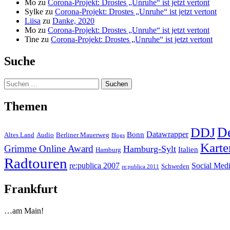
Mo
zu
Corona-Projekt: Drostes „Unruhe“ ist jetzt vertont
Sylke
zu
Corona-Projekt: Drostes „Unruhe“ ist jetzt vertont
Liisa
zu
Danke, 2020
Mo
zu
Corona-Projekt: Drostes „Unruhe“ ist jetzt vertont
Tine
zu
Corona-Projekt: Drostes „Unruhe“ ist jetzt vertont
Suche
Suchen
nach:
Themen
D
DDJ
Datawrapper
Bonn
Altes Land
Audio
Berliner Mauerweg
Blogs
Karte
Grimme Online Award
Hamburg-Sylt
Italien
Hamburg
Radtouren
re:publica 2007
Social Med
Schweden
re:publica 2011
Frankfurt
…am Main!