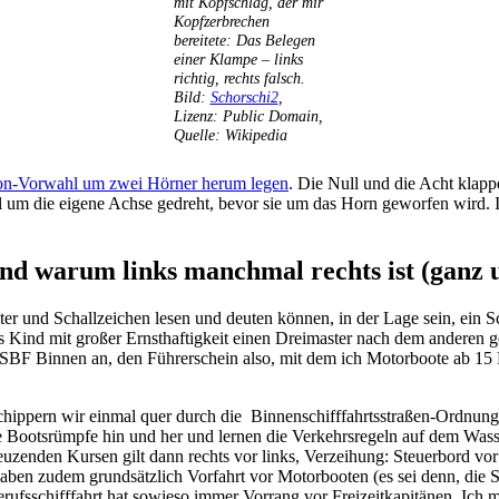
mit Kopfschlag, der mir
Kopfzerbrechen
bereitete: Das Belegen
einer Klampe – links
richtig, rechts falsch.
Bild:
Schorschi2
,
Lizenz: Public Domain,
Quelle: Wikipedia
on-Vorwahl um zwei Hörner herum legen
. Die Null und die Acht klappe
 um die eigene Achse gedreht, bevor sie um das Horn geworfen wird. I
d warum links manchmal rechts ist (ganz u
r und Schallzeichen lesen und deuten können, in der Lage sein, ein Schi
Kind mit großer Ernsthaftigkeit einen Dreimaster nach dem anderen gema
SBF Binnen an, den Führerschein also, mit dem ich Motorboote ab 15 
ppern wir einmal quer durch die Binnenschifffahrtsstraßen-Ordnung, 
 Bootsrümpfe hin und her und lernen die Verkehrsregeln auf dem Wasser.
uzenden Kursen gilt dann rechts vor links, Verzeihung: Steuerbord vor
ben zudem grundsätzlich Vorfahrt vor Motorbooten (es sei denn, die S
fsschifffahrt hat sowieso immer Vorrang vor Freizeitkapitänen. Ich m