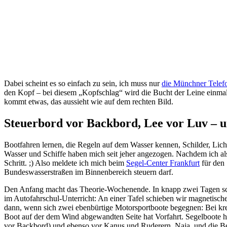
Dabei scheint es so einfach zu sein, ich muss nur
die Münchner Telef
den Kopf – bei diesem „Kopfschlag“ wird die Bucht der Leine einmal
kommt etwas, das aussieht wie auf dem rechten Bild.
Steuerbord vor Backbord, Lee vor Luv – un
Bootfahren lernen, die Regeln auf dem Wasser kennen, Schilder, Lichte
Wasser und Schiffe haben mich seit jeher angezogen. Nachdem ich als 
Schritt. ;) Also meldete ich mich beim
Segel-Center Frankfurt
für den 
Bundeswasserstraßen im Binnenbereich steuern darf.
Den Anfang macht das Theorie-Wochenende. In knapp zwei Tagen schi
im Autofahrschul-Unterricht: An einer Tafel schieben wir magnetische
dann, wenn sich zwei ebenbürtige Motorsportboote begegnen: Bei kre
Boot auf der dem Wind abgewandten Seite hat Vorfahrt. Segelboote ha
vor Backbord) und ebenso vor Kanus und Ruderern. Naja, und die Beru