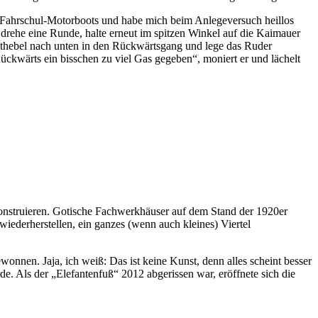
s Fahrschul-Motorboots und habe mich beim Anlegeversuch heillos
h drehe eine Runde, halte erneut im spitzen Winkel auf die Kaimauer
halthebel nach unten in den Rückwärtsgang und lege das Ruder
Rückwärts ein bisschen zu viel Gas gegeben“, moniert er und lächelt
 rekonstruieren. Gotische Fachwerkhäuser auf dem Stand der 1920er
wiederherstellen, ein ganzes (wenn auch kleines) Viertel
nnen. Jaja, ich weiß: Das ist keine Kunst, denn alles scheint besser
de. Als der „Elefantenfuß“ 2012 abgerissen war, eröffnete sich die