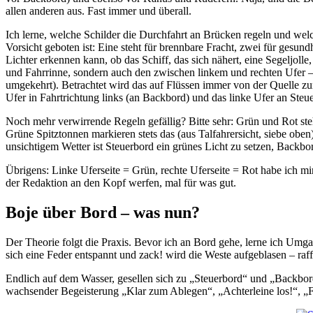
allen anderen aus. Fast immer und überall.
Ich lerne, welche Schilder die Durchfahrt an Brücken regeln und we
Vorsicht geboten ist: Eine steht für brennbare Fracht, zwei für gesun
Lichter erkennen kann, ob das Schiff, das sich nähert, eine Segeljol
und Fahrrinne, sondern auch den zwischen linkem und rechten Ufer – 
umgekehrt). Betrachtet wird das auf Flüssen immer von der Quelle zu
Ufer in Fahrtrichtung links (an Backbord) und das linke Ufer an Steu
Noch mehr verwirrende Regeln gefällig? Bitte sehr: Grün und Rot steh
Grüne Spitztonnen markieren stets das (aus Talfahrersicht, siebe obe
unsichtigem Wetter ist Steuerbord ein grünes Licht zu setzen, Backbord
Übrigens: Linke Uferseite = Grün, rechte Uferseite = Rot habe ich mi
der Redaktion an den Kopf werfen, mal für was gut.
Boje über Bord – was nun?
Der Theorie folgt die Praxis. Bevor ich an Bord gehe, lerne ich Umga
sich eine Feder entspannt und zack! wird die Weste aufgeblasen – raff
Endlich auf dem Wasser, gesellen sich zu „Steuerbord“ und „Backbo
wachsender Begeisterung „Klar zum Ablegen“, „Achterleine los!“, „F