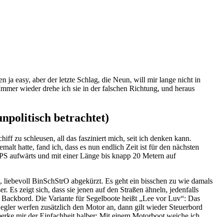
n ja easy, aber der letzte Schlag, die Neun, will mir lange nicht in
mmer wieder drehe ich sie in der falschen Richtung, und heraus
npolitisch betrachtet)
ff zu schleusen, all das fasziniert mich, seit ich denken kann.
lt hatte, fand ich, dass es nun endlich Zeit ist für den nächsten
PS aufwärts und mit einer Länge bis knapp 20 Metern auf
liebevoll BinSchStrO abgekürzt. Es geht ein bisschen zu wie damals
 Es zeigt sich, dass sie jenen auf den Straßen ähneln, jedenfalls
 Backbord. Die Variante für Segelboote heißt „Lee vor Luv“: Das
egler werfen zusätzlich den Motor an, dann gilt wieder Steuerbord
erke mir der Einfachheit halber: Mit einem Motorboot weiche ich