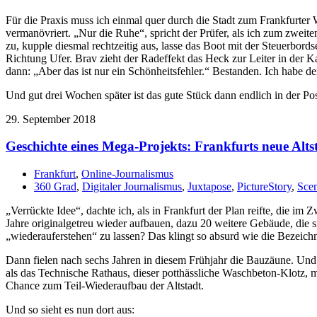
Für die Praxis muss ich einmal quer durch die Stadt zum Frankfurte
vermanövriert. „Nur die Ruhe“, spricht der Prüfer, als ich zum zweite
zu, kupple diesmal rechtzeitig aus, lasse das Boot mit der Steuerbo
Richtung Ufer. Brav zieht der Radeffekt das Heck zur Leiter in der K
dann: „Aber das ist nur ein Schönheitsfehler.“ Bestanden. Ich habe d
Und gut drei Wochen später ist das gute Stück dann endlich in der Pos
29. September 2018
Geschichte eines Mega-Projekts: Frankfurts neue Alts
Frankfurt
,
Online-Journalismus
360 Grad
,
Digitaler Journalismus
,
Juxtapose
,
PictureStory
,
Sce
„Verrückte Idee“, dachte ich, als in Frankfurt der Plan reifte, die im
Jahre originalgetreu wieder aufbauen, dazu 20 weitere Gebäude, die si
„wiederauferstehen“ zu lassen? Das klingt so absurd wie die Bezeich
Dann fielen nach sechs Jahren in diesem Frühjahr die Bauzäune. Und 
als das Technische Rathaus, dieser potthässliche Waschbeton-Klotz, m
Chance zum Teil-Wiederaufbau der Altstadt.
Und so sieht es nun dort aus: