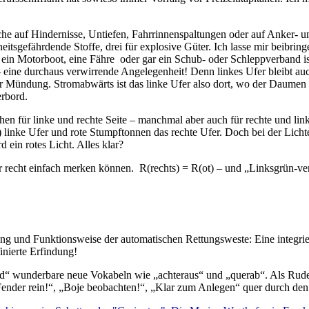
lche auf Hindernisse, Untiefen, Fahrrinnenspaltungen oder auf Anker-
dheitsgefährdende Stoffe, drei für explosive Güter. Ich lasse mir beibri
le, ein Motorboot, eine Fähre oder gar ein Schub- oder Schleppverband 
eine durchaus verwirrende Angelegenheit! Denn linkes Ufer bleibt auch 
r Mündung. Stromabwärts ist das linke Ufer also dort, wo der Daumen re
erbord.
en für linke und rechte Seite – manchmal aber auch für rechte und lin
n) linke Ufer und rote Stumpftonnen das rechte Ufer. Doch bei der Lic
 ein rotes Licht. Alles klar?
r recht einfach merken können. R(rechts) = R(ot) – und „Linksgrün-versi
ng und Funktionsweise der automatischen Rettungsweste: Eine integriert
inierte Erfindung!
rd“ wunderbare neue Vokabeln wie „achteraus“ und „querab“. Als Rud
ender rein!“, „Boje beobachten!“, „Klar zum Anlegen“ quer durch den