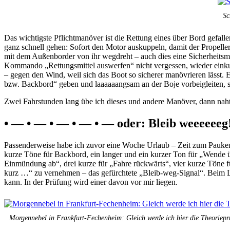
Sc
Das wichtigste Pflichtmanöver ist die Rettung eines über Bord gefal
ganz schnell gehen: Sofort den Motor auskuppeln, damit der Propell
mit dem Außenborder von ihr wegdreht – auch dies eine Sicherheits
Kommando „Rettungsmittel auswerfen“ nicht vergessen, wieder eink
– gegen den Wind, weil sich das Boot so sicherer manövrieren lässt
bzw. Backbord“ geben und laaaaaangsam an der Boje vorbeigleiten,
Zwei Fahrstunden lang übe ich dieses und andere Manöver, dann naht 
• — • — • — • — • — oder: Bleib weeeeeeg!
Passenderweise habe ich zuvor eine Woche Urlaub – Zeit zum Pauken. 
kurze Töne für Backbord, ein langer und ein kurzer Ton für „Wende ü
Einmündung ab“, drei kurze für „Fahre rückwärts“, vier kurze Töne fü
kurz …“ zu vernehmen – das gefürchtete „Bleib-weg-Signal“. Beim L
kann. In der Prüfung wird einer davon vor mir liegen.
Morgennebel in Frankfurt-Fechenheim: Gleich werde ich hier die Theoriepr