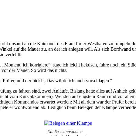
oht unsanft an die Kaimauer des Frankfurter Westhafen zu rumpeln. Ich 
Winkel auf die Mauer zu, an der ich anlegen will. Als sich Bordwand u
ie verfehlt.
 „Moment, ich korrigiere“, sage ich leicht hektisch, fahre noch ein Stü
vor der Mauer. So wird das nichts.
 Prüfer, und der nickt. „Das würde ich auch vorschlagen.“
ung zu fahren sind, zwei Anläufe. Bislang hatte alles auf Anhieb gekla
bei nicht vom Kurs abkommen), Wenden auf engstem Raum und vor allem
ichtigen Kommandos erwartet werden: Mit all dem war der Prüfer bere
ete er wohlwollend ab. Lediglich beim Belegen der Klampe verhedderte
Ein Seemannsknoten