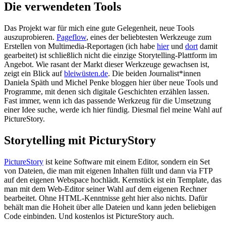
Die verwendeten Tools
Das Projekt war für mich eine gute Gelegenheit, neue Tools
auszuprobieren.
Pageflow
, eines der beliebtesten Werkzeuge zum
Erstellen von Multimedia-Reportagen (ich habe
hier
und
dort
damit
gearbeitet) ist schließlich nicht die einzige Storytelling-Plattform im
Angebot. Wie rasant der Markt dieser Werkzeuge gewachsen ist,
zeigt ein Blick auf
bleiwüsten.de
. Die beiden Journalist*innen
Daniela Späth und Michel Penke bloggen hier über neue Tools und
Programme, mit denen sich digitale Geschichten erzählen lassen.
Fast immer, wenn ich das passende Werkzeug für die Umsetzung
einer Idee suche, werde ich hier fündig. Diesmal fiel meine Wahl auf
PictureStory.
Storytelling mit PicturyStory
PictureStory
ist keine Software mit einem Editor, sondern ein Set
von Dateien, die man mit eigenen Inhalten füllt und dann via FTP
auf den eigenen Webspace hochlädt. Kernstück ist ein Template, das
man mit dem Web-Editor seiner Wahl auf dem eigenen Rechner
bearbeitet. Ohne HTML-Kenntnisse geht hier also nichts. Dafür
behält man die Hoheit über alle Dateien und kann jeden beliebigen
Code einbinden. Und kostenlos ist PictureStory auch.