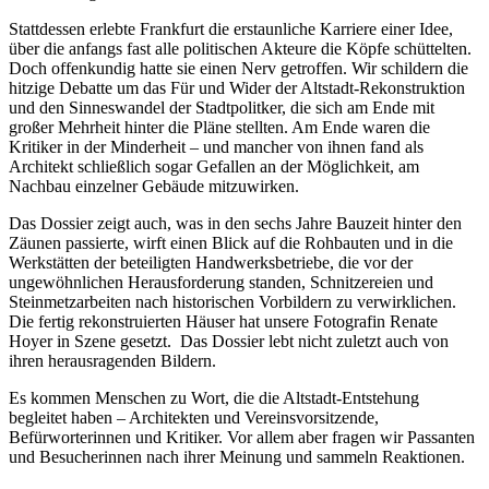
Stattdessen erlebte Frankfurt die erstaunliche Karriere einer Idee,
über die anfangs fast alle politischen Akteure die Köpfe schüttelten.
Doch offenkundig hatte sie einen Nerv getroffen. Wir schildern die
hitzige Debatte um das Für und Wider der Altstadt-Rekonstruktion
und den Sinneswandel der Stadtpolitker, die sich am Ende mit
großer Mehrheit hinter die Pläne stellten. Am Ende waren die
Kritiker in der Minderheit – und mancher von ihnen fand als
Architekt schließlich sogar Gefallen an der Möglichkeit, am
Nachbau einzelner Gebäude mitzuwirken.
Das Dossier zeigt auch, was in den sechs Jahre Bauzeit hinter den
Zäunen passierte, wirft einen Blick auf die Rohbauten und in die
Werkstätten der beteiligten Handwerksbetriebe, die vor der
ungewöhnlichen Herausforderung standen, Schnitzereien und
Steinmetzarbeiten nach historischen Vorbildern zu verwirklichen.
Die fertig rekonstruierten Häuser hat unsere Fotografin Renate
Hoyer in Szene gesetzt. Das Dossier lebt nicht zuletzt auch von
ihren herausragenden Bildern.
Es kommen Menschen zu Wort, die die Altstadt-Entstehung
begleitet haben – Architekten und Vereinsvorsitzende,
Befürworterinnen und Kritiker. Vor allem aber fragen wir Passanten
und Besucherinnen nach ihrer Meinung und sammeln Reaktionen.