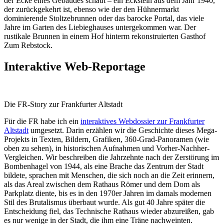
der Ecke eines Gebäudes schaut – ein Eckstein aus dem Jahr 1940,
der zurückgekehrt ist, ebenso wie der den Hühnermarkt
dominierende Stoltzebrunnen oder das barocke Portal, das viele
Jahre im Garten des Liebieghauses untergekommen war. Der
rustikale Brunnen in einem Hof hinterm rekonstruierten Gasthof
Zum Rebstock.
Interaktive Web-Reportage
Die FR-Story zur Frankfurter Altstadt
Für die FR habe ich ein
interaktives Webdossier zur Frankfurter
Altstadt
umgesetzt. Darin erzählen wir die Geschichte dieses Mega-
Projekts in Texten, Bildern, Grafiken, 360-Grad-Panoramen (wie
oben zu sehen), in historischen Aufnahmen und Vorher-Nachher-
Vergleichen. Wir beschreiben die Jahrzehnte nach der Zerstörung im
Bombenhagel von 1944, als eine Brache das Zentrum der Stadt
bildete, sprachen mit Menschen, die sich noch an die Zeit erinnern,
als das Areal zwischen dem Rathaus Römer und dem Dom als
Parkplatz diente, bis es in den 1970er Jahren im damals modernen
Stil des Brutalismus überbaut wurde. Als gut 40 Jahre später die
Entscheidung fiel, das Technische Rathaus wieder abzureißen, gab
es nur wenige in der Stadt, die ihm eine Träne nachweinten.