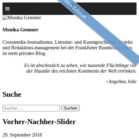
Slow-Mo-Edition
Zum
Inhalt
springen
Monika Gemmer
Crossmedia-Journalismus, Literatur- und Kunstgeschichte. Projekt-
und Redaktions-management bei der Frankfurter Rundschau. Dies
ist mein privates Blog.
Es ist abscheulich zu sehen, wie tausende Flüchtlinge vor
der Haustür des reichsten Kontinents der Welt ertrinken.
~Angelina Jolie
Suche
Suchen
nach:
Vorher-Nachher-Slider
29. September 2018