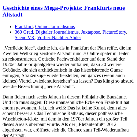
Geschichte eines Mega-Projekts: Frankfurts neue
Altstadt
Frankfurt
,
Online-Journalismus
360 Grad
,
Digitaler Journalismus
,
Juxtapose
,
PictureStory
,
Scene VR
,
Vorher-Nachher-Slider
„Verrückte Idee“, dachte ich, als in Frankfurt der Plan reifte, die im
Zweiten Weltkrieg zerstörte Altstadt rund 70 Jahre später in Teilen
zu rekonstruieren. Gotische Fachwerkhäuser auf dem Stand der
1920er Jahre originalgetreu wieder aufbauen, dazu 20 weitere
Gebäude, die sich architektonisch in das historisierende Ganze
einfügen, Straßenzüge wiederherstellen, ein ganzes (wenn auch
kleines) Viertel „wiederauferstehen“ zu lassen? Das klingt so absurd
wie die Bezeichnung „neue Altstadt“.
Dann fielen nach sechs Jahren in diesem Frühjahr die Bauzäune.
Und ich muss sagen: Diese unansehnliche Ecke von Frankfurt hat
enorm gewonnen. Jaja, ich weiß: Das ist keine Kunst, denn alles
scheint besser als das Technische Rathaus, dieser potthässliche
Waschbeton-Klotz, mit dem in den 1970er Jahren ein großer Teil
dieses Areals überbaut wurde. Als der „Elefantenfuß“ 2012
abgerissen war, eröffnete sich die Chance zum Teil-Wiederaufbau
der Altstadt.