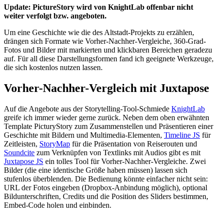
Update: PictureStory wird von KnightLab offenbar nicht
weiter verfolgt bzw. angeboten.
Um eine Geschichte wie die des Altstadt-Projekts zu erzählen,
drängen sich Formate wie Vorher-Nachher-Vergleiche, 360-Grad-
Fotos und Bilder mit markierten und klickbaren Bereichen geradezu
auf. Für all diese Darstellungsformen fand ich geeignete Werkzeuge,
die sich kostenlos nutzen lassen.
Vorher-Nachher-Vergleich mit Juxtapose
Auf die Angebote aus der Storytelling-Tool-Schmiede
KnightLab
greife ich immer wieder gerne zurück. Neben dem oben erwähnten
Template PicturyStory zum Zusammenstellen und Präsentieren einer
Geschichte mit Bildern und Multimedia-Elementen,
Timeline JS
für
Zeitleisten,
StoryMap
für die Präsentation von Reiserouten und
Soundcite
zum Verknüpfen von Textlinks mit Audios gibt es mit
Juxtapose JS
ein tolles Tool für Vorher-Nachher-Vergleiche. Zwei
Bilder (die eine identische Größe haben müssen) lassen sich
stufenlos überblenden. Die Bedienung könnte einfacher nicht sein:
URL der Fotos eingeben (Dropbox-Anbindung möglich), optional
Bildunterschriften, Credits und die Position des Sliders bestimmen,
Embed-Code holen und einbinden.