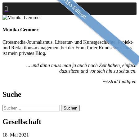
Slow-Mo-Edition
Zum
Inhalt
springen
Monika Gemmer
Crossmedia-Journalismus, Literatur- und Kunstgeschichte. Projekt-
und Redaktions-management bei der Frankfurter Rundschau. Dies
ist mein privates Blog.
... und dann muss man ja auch noch Zeit haben, einfach
dazusitzen und vor sich hin zu schauen.
~Astrid Lindgren
Suche
Suchen
nach:
Gesellschaft
18. Mai 2021