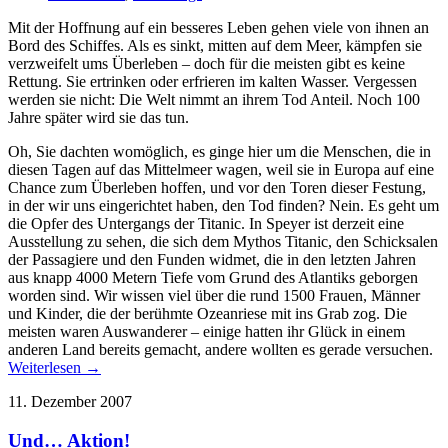
Mit der Hoffnung auf ein besseres Leben gehen viele von ihnen an
Bord des Schiffes. Als es sinkt, mitten auf dem Meer, kämpfen sie
verzweifelt ums Überleben – doch für die meisten gibt es keine
Rettung. Sie ertrinken oder erfrieren im kalten Wasser. Vergessen
werden sie nicht: Die Welt nimmt an ihrem Tod Anteil. Noch 100
Jahre später wird sie das tun.
Oh, Sie dachten womöglich, es ginge hier um die Menschen, die in
diesen Tagen auf das Mittelmeer wagen, weil sie in Europa auf eine
Chance zum Überleben hoffen, und vor den Toren dieser Festung,
in der wir uns eingerichtet haben, den Tod finden? Nein. Es geht um
die Opfer des Untergangs der Titanic. In Speyer ist derzeit eine
Ausstellung zu sehen, die sich dem Mythos Titanic, den Schicksalen
der Passagiere und den Funden widmet, die in den letzten Jahren
aus knapp 4000 Metern Tiefe vom Grund des Atlantiks geborgen
worden sind. Wir wissen viel über die rund 1500 Frauen, Männer
und Kinder, die der berühmte Ozeanriese mit ins Grab zog. Die
meisten waren Auswanderer – einige hatten ihr Glück in einem
anderen Land bereits gemacht, andere wollten es gerade versuchen.
Weiterlesen →
11. Dezember 2007
Und… Aktion!