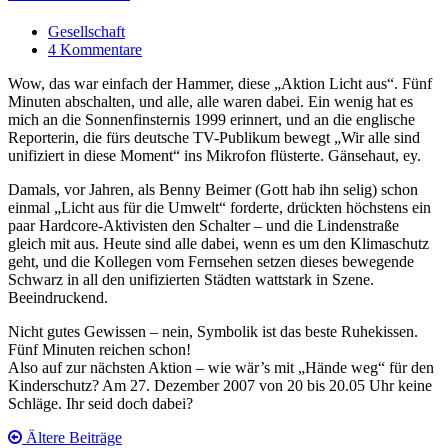
Gesellschaft
4 Kommentare
Wow, das war einfach der Hammer, diese „Aktion Licht aus“. Fünf
Minuten abschalten, und alle, alle waren dabei. Ein wenig hat es
mich an die Sonnenfinsternis 1999 erinnert, und an die englische
Reporterin, die fürs deutsche TV-Publikum bewegt „Wir alle sind
unifiziert in diese Moment“ ins Mikrofon flüsterte. Gänsehaut, ey.
Damals, vor Jahren, als Benny Beimer (Gott hab ihn selig) schon
einmal „Licht aus für die Umwelt“ forderte, drückten höchstens ein
paar Hardcore-Aktivisten den Schalter – und die Lindenstraße
gleich mit aus. Heute sind alle dabei, wenn es um den Klimaschutz
geht, und die Kollegen vom Fernsehen setzen dieses bewegende
Schwarz in all den unifizierten Städten wattstark in Szene.
Beeindruckend.
Nicht gutes Gewissen – nein, Symbolik ist das beste Ruhekissen.
Fünf Minuten reichen schon!
Also auf zur nächsten Aktion – wie wär’s mit „Hände weg“ für den
Kinderschutz? Am 27. Dezember 2007 von 20 bis 20.05 Uhr keine
Schläge. Ihr seid doch dabei?
Beitrags-
Ältere Beiträge