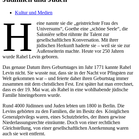
Kultur und Medien
H
eine nannte sie die „geistreichste Frau des
Universums“, Goethe eine „schöne Seele“, die
Salonière selbst rühmte ihr Talent zur
gesellschaftlichen Konversation. Mit ihrer
jüdischen Herkunft haderte sie – weil sie sie zur
Außenseiterin machte. Heute vor 250 Jahren
wurde Rahel Levin geboren.
Das genaue Datum ihres Geburtstages im Jahr 1771 kannte Rahel
Levin nicht. Sie wusste nur, dass sie in der Nacht vor Pfingsten zur
Welt gekommen war – und feierte daher ihren Geburtstag immer
zusammen mit dem christlichen Fest. Erst später hat man errechnet,
dass es der 19. Mai war, als Rahel in eine wohlhabende jüdische
Familie hineingeboren wurde.
Rund 4000 Jüdinnen und Juden lebten um 1800 in Berlin. Die
Levins gehörten zu den Familien, die im Besitz des Königlichen
Generalprivilegs waren, eines Schutzbriefes, der ihnen gewisse
Niederlassungsrechte einräumte. Doch von einer rechtlichen
Gleichstellung, von einer gesellschaftlichen Anerkennung waren
auch sie weit entfernt.