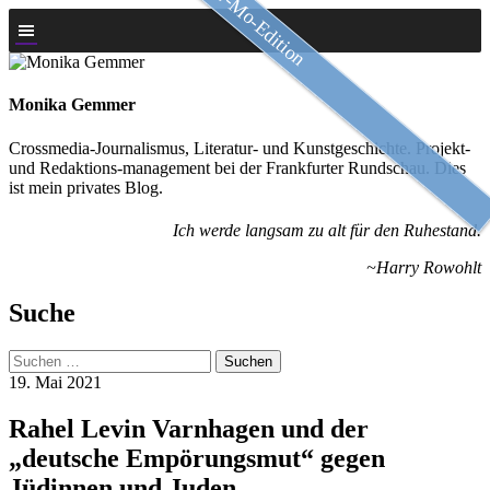
Slow-Mo-Edition
Zum
Inhalt
springen
Monika Gemmer
Crossmedia-Journalismus, Literatur- und Kunstgeschichte. Projekt-
und Redaktions-management bei der Frankfurter Rundschau. Dies
ist mein privates Blog.
Ich werde langsam zu alt für den Ruhestand.
~Harry Rowohlt
Suche
Suchen
nach:
19. Mai 2021
Rahel Levin Varnhagen und der
„deutsche Empörungsmut“ gegen
Jüdinnen und Juden