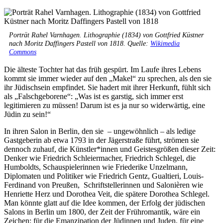
Porträt Rahel Varnhagen. Lithographie (1834) von Gottfried Küstner
nach Moritz Daffingers Pastell von 1818. Quelle:
Wikimedia
Commons
Die älteste Tochter hat das früh gespürt. Im Laufe ihres Lebens
kommt sie immer wieder auf den „Makel“ zu sprechen, als den sie
ihr Jüdischsein empfindet. Sie hadert mit ihrer Herkunft, fühlt sich
als „Falschgeborene“: „Was ist es garstig, sich immer erst
legitimieren zu müssen! Darum ist es ja nur so widerwärtig, eine
Jüdin zu sein!“
In ihren Salon in Berlin, den sie – ungewöhnlich – als ledige
Gastgeberin ab etwa 1793 in der Jägerstraße führt, strömen sie
dennoch zuhauf, die Künstler*innen und Geistesgrößen dieser Zeit:
Denker wie Friedrich Schleiermacher, Friedrich Schlegel, die
Humboldts, Schauspielerinnen wie Friederike Unzelmann,
Diplomaten und Politiker wie Friedrich Gentz, Gualtieri, Louis-
Ferdinand von Preußen, Schriftstellerinnen und Salonièren wie
Henriette Herz und Dorothea Veit, die spätere Dorothea Schlegel.
Man könnte glatt auf die Idee kommen, der Erfolg der jüdischen
Salons in Berlin um 1800, der Zeit der Frühromantik, wäre ein
Zeichen: für die Emanzipation der Jüdinnen und Juden, für eine