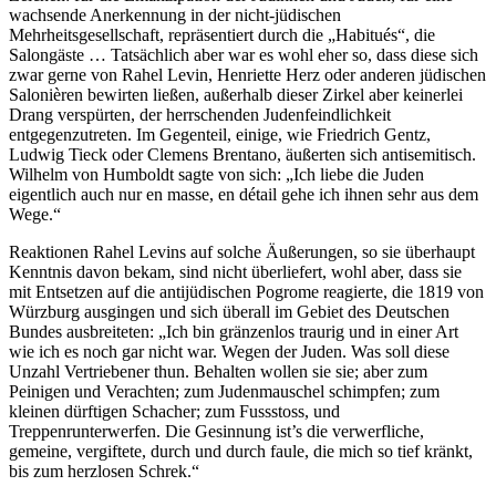
wachsende Anerkennung in der nicht-jüdischen
Mehrheitsgesellschaft, repräsentiert durch die „Habitués“, die
Salongäste … Tatsächlich aber war es wohl eher so, dass diese sich
zwar gerne von Rahel Levin, Henriette Herz oder anderen jüdischen
Salonièren bewirten ließen, außerhalb dieser Zirkel aber keinerlei
Drang verspürten, der herrschenden Judenfeindlichkeit
entgegenzutreten. Im Gegenteil, einige, wie Friedrich Gentz,
Ludwig Tieck oder Clemens Brentano, äußerten sich antisemitisch.
Wilhelm von Humboldt sagte von sich: „Ich liebe die Juden
eigentlich auch nur en masse, en détail gehe ich ihnen sehr aus dem
Wege.“
Reaktionen Rahel Levins auf solche Äußerungen, so sie überhaupt
Kenntnis davon bekam, sind nicht überliefert, wohl aber, dass sie
mit Entsetzen auf die antijüdischen Pogrome reagierte, die 1819 von
Würzburg ausgingen und sich überall im Gebiet des Deutschen
Bundes ausbreiteten: „Ich bin gränzenlos traurig und in einer Art
wie ich es noch gar nicht war. Wegen der Juden. Was soll diese
Unzahl Vertriebener thun. Behalten wollen sie sie; aber zum
Peinigen und Verachten; zum Judenmauschel schimpfen; zum
kleinen dürftigen Schacher; zum Fussstoss, und
Treppenrunterwerfen. Die Gesinnung ist’s die verwerfliche,
gemeine, vergiftete, durch und durch faule, die mich so tief kränkt,
bis zum herzlosen Schrek.“