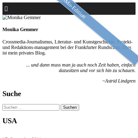
Slow-Mo-Edition
Zum
Inhalt
springen
Monika Gemmer
Crossmedia-Journalismus, Literatur- und Kunstgeschichte. Projekt-
und Redaktions-management bei der Frankfurter Rundschau. Dies
ist mein privates Blog.
... und dann muss man ja auch noch Zeit haben, einfach
dazusitzen und vor sich hin zu schauen.
~Astrid Lindgren
Suche
Suchen
nach:
USA