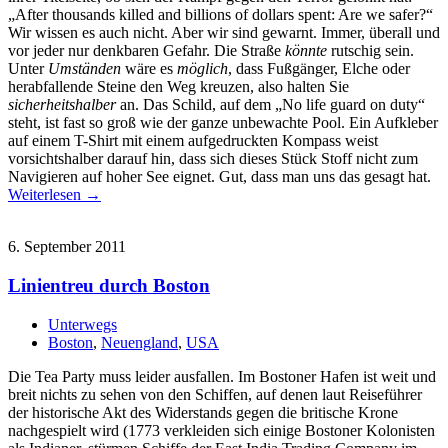
„After thousands killed and billions of dollars spent: Are we safer?“
Wir wissen es auch nicht. Aber wir sind gewarnt. Immer, überall und
vor jeder nur denkbaren Gefahr. Die Straße
könnte
rutschig sein.
Unter
Umständen
wäre es
möglich
, dass Fußgänger, Elche oder
herabfallende Steine den Weg kreuzen, also halten Sie
sicherheitshalber
an. Das Schild, auf dem „No life guard on duty“
steht, ist fast so groß wie der ganze unbewachte Pool. Ein Aufkleber
auf einem T-Shirt mit einem aufgedruckten Kompass weist
vorsichtshalber darauf hin, dass sich dieses Stück Stoff nicht zum
Navigieren auf hoher See eignet. Gut, dass man uns das gesagt hat.
Weiterlesen →
6. September 2011
Linientreu durch Boston
Unterwegs
Boston
,
Neuengland
,
USA
Die Tea Party muss leider ausfallen. Im Bostoner Hafen ist weit und
breit nichts zu sehen von den Schiffen, auf denen laut Reiseführer
der historische Akt des Widerstands gegen die britische Krone
nachgespielt wird (1773 verkleiden sich einige Bostoner Kolonisten