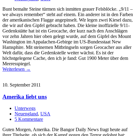
Bunt bemalte Steine türmen sich inmitten grauer Felsblöcke. „9/11 –
we always remember“ steht auf einem. Ein anderer ist in den Farben
der amerikanischen Flagge angepinselt. Wir legen zwei Kiesel dazu,
die wir auf den Gipfel gebracht haben. Die kleine inoffizielle 9/11-
Gedenkstätte hat ist ein Geocache, der kurz nach den Anschlägen
vor zehn Jahren hier oben gelegt wurde, auf dem Gipfel des Mount
Washington im Appalachen-Gebirge im US-Bundesstaat New
Hamsphire. Mit steinernen Mitbringseln sorgen Geocacher aus aller
Welt dafür, dass die Gedenkstelle weiter wächst. Es ist der
höchstgelegene Cache, den ich je fand: Gut 1900 Meter über dem
Meeresspiegel.
Weiterlesen →
10. September 2011
Amerika liebt uns
Unterwegs
Neuengland
,
USA
5 Kommentare
Guten Morgen, Amerika. Die Bangor Daily News fragt heute auf
ihrer Titelseite, ob sich der Kampf gegen den Terror gelohnt hat: