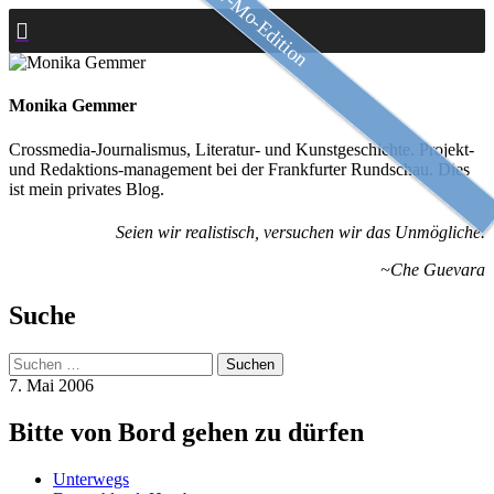
Slow-Mo-Edition
Zum
Inhalt
springen
Monika Gemmer
Crossmedia-Journalismus, Literatur- und Kunstgeschichte. Projekt-
und Redaktions-management bei der Frankfurter Rundschau. Dies
ist mein privates Blog.
Seien wir realistisch, versuchen wir das Unmögliche.
~Che Guevara
Suche
Suchen
nach:
7. Mai 2006
Bitte von Bord gehen zu dürfen
Unterwegs