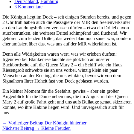
Deutschland
,
Hamburg
3 Kommentare
Die Königin liegt im Dock – seit einigen Stunden bereits, und gegen
2 Uhr früh haben auch die Passagiere der MIR den Seelenverkäufer
an den Landungsbrücken verlassen dürfen – etwa ein Drittel davon
sturzbetrunken, ein weiteres Drittel schimpfend und fluchend. Wir
gehören zum letzten Drittel, das weder blau noch sauer war, sondern
eher amüsiert über das, was uns auf der MIR widerfahren ist.
Denn alle Widrigkeiten waren wert, was wir erleben durften:
Irgendwo bei Blankenese tauchte sie plötzlich an unserer
Backbordseite auf, die Queen Mary 2 – ein Schiff wie ein Haus.
Riesengroß schwebte sie an uns vorbei, winzig klein ein paar
Menschen an der Reeling, die uns winkten, bevor wir von dem
Signalhorn Ihrer Hoheit fast von Deck geblasen wurden.
Ein kleiner Moment für die Seefahrt, gewiss – aber ein großer
Augenblick für die Dame neben uns, die im August mit der Queen
Mary 2 auf große Fahrt geht und uns aufs Bullauge genau skizzieren
konnte, wo ihre Kabine liegen wird. Und unvergesslich auch für
uns.
Artikel-
← Vorheriger Beitrag
Der Königin hinterher
Nächster Beitrag →
Kleine Freuden
Navigation