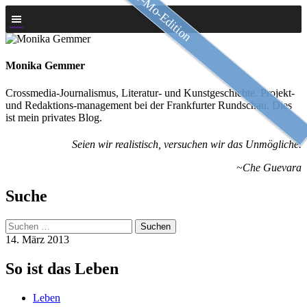
Slow-Mo-Edition
Zum
Inhalt
springen
Monika Gemmer
Crossmedia-Journalismus, Literatur- und Kunstgeschichte. Projekt-
und Redaktions-management bei der Frankfurter Rundschau. Dies
ist mein privates Blog.
Seien wir realistisch, versuchen wir das Unmögliche.
~Che Guevara
Suche
Suchen
nach:
14. März 2013
So ist das Leben
Leben