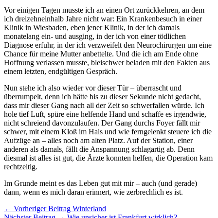
Vor einigen Tagen musste ich an einen Ort zurückkehren, an dem
ich dreizehneinhalb Jahre nicht war: Ein Krankenbesuch in einer
Klinik in Wiesbaden, eben jener Klinik, in der ich damals
monatelang ein- und ausging, in der ich von einer tödlichen
Diagnose erfuhr, in der ich verzweifelt den Neurochirurgen um eine
Chance für meine Mutter anbettelte. Und die ich am Ende ohne
Hoffnung verlassen musste, bleischwer beladen mit den Fakten aus
einem letzten, endgültigen Gespräch.
Nun stehe ich also wieder vor dieser Tür – überrascht und
überrumpelt, denn ich hätte bis zu dieser Sekunde nicht gedacht,
dass mir dieser Gang nach all der Zeit so schwerfallen würde. Ich
hole tief Luft, spüre eine helfende Hand und schaffe es irgendwie,
nicht schreiend davonzulaufen. Der Gang durchs Foyer fällt mir
schwer, mit einem Kloß im Hals und wie ferngelenkt steuere ich die
Aufzüge an – alles noch am alten Platz. Auf der Station, einer
anderen als damals, fällt die Anspannung schlagartig ab. Denn
diesmal ist alles ist gut, die Ärzte konnten helfen, die Operation kam
rechtzeitig.
Im Grunde meint es das Leben gut mit mir – auch (und gerade)
dann, wenn es mich daran erinnert, wie zerbrechlich es ist.
Artikel-
← Vorheriger Beitrag
Winterland
Nächster Beitrag →
Wie unsicher ist Frankfurt wirklich?