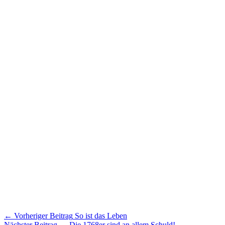
Artikel-
← Vorheriger Beitrag
So ist das Leben
Nächster Beitrag →
Die 1768er sind an allem Schuld!