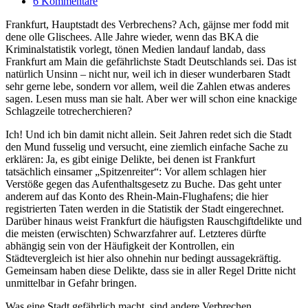
6 Kommentare
Frankfurt, Hauptstadt des Verbrechens? Ach, gäjnse mer fodd mit
dene olle Glischees. Alle Jahre wieder, wenn das BKA die
Kriminalstatistik vorlegt, tönen Medien landauf landab, dass
Frankfurt am Main die gefährlichste Stadt Deutschlands sei. Das ist
natürlich Unsinn – nicht nur, weil ich in dieser wunderbaren Stadt
sehr gerne lebe, sondern vor allem, weil die Zahlen etwas anderes
sagen. Lesen muss man sie halt. Aber wer will schon eine knackige
Schlagzeile totrecherchieren?
Ich! Und ich bin damit nicht allein. Seit Jahren redet sich die Stadt
den Mund fusselig und versucht, eine ziemlich einfache Sache zu
erklären: Ja, es gibt einige Delikte, bei denen ist Frankfurt
tatsächlich einsamer „Spitzenreiter“: Vor allem schlagen hier
Verstöße gegen das Aufenthaltsgesetz zu Buche. Das geht unter
anderem auf das Konto des Rhein-Main-Flughafens; die hier
registrierten Taten werden in die Statistik der Stadt eingerechnet.
Darüber hinaus weist Frankfurt die häufigsten Rauschgiftdelikte und
die meisten (erwischten) Schwarzfahrer auf. Letzteres dürfte
abhängig sein von der Häufigkeit der Kontrollen, ein
Städtevergleich ist hier also ohnehin nur bedingt aussagekräftig.
Gemeinsam haben diese Delikte, dass sie in aller Regel Dritte nicht
unmittelbar in Gefahr bringen.
Was eine Stadt gefährlich macht, sind andere Verbrechen.