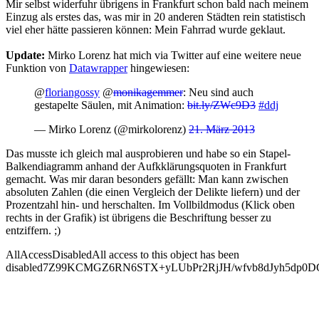
Mir selbst widerfuhr übrigens in Frankfurt schon bald nach meinem
Einzug als erstes das, was mir in 20 anderen Städten rein statistisch
viel eher hätte passieren können: Mein Fahrrad wurde geklaut.
Update:
Mirko Lorenz hat mich via Twitter auf eine weitere neue
Funktion von
Datawrapper
hingewiesen:
@
floriangossy
@
monikagemmer
: Neu sind auch
gestapelte Säulen, mit Animation:
bit.ly/ZWc9D3
#ddj
— Mirko Lorenz (@mirkolorenz)
21. März 2013
Das musste ich gleich mal ausprobieren und habe so ein Stapel-
Balkendiagramm anhand der Aufkklärungsquoten in Frankfurt
gemacht. Was mir daran besonders gefällt: Man kann zwischen
absoluten Zahlen (die einen Vergleich der Delikte liefern) und der
Prozentzahl hin- und herschalten. Im Vollbildmodus (Klick oben
rechts in der Grafik) ist übrigens die Beschriftung besser zu
entziffern. ;)