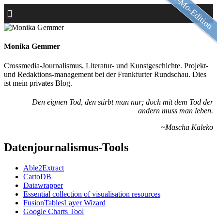
Slow-Mo-Edition
Zum
Inhalt
springen
Monika Gemmer
Crossmedia-Journalismus, Literatur- und Kunstgeschichte. Projekt-
und Redaktions-management bei der Frankfurter Rundschau. Dies
ist mein privates Blog.
Den eignen Tod, den stirbt man nur; doch mit dem Tod der
andern muss man leben.
~Mascha Kaleko
Datenjournalismus-Tools
Able2Extract
CartoDB
Datawrapper
Essential collection of visualisation resources
FusionTablesLayer Wizard
Google Charts Tool