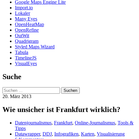
Google Maps Engine Lite
Import.io
Lokaler
Many Eyes
OpenHeatMap
OpenRefine
OutWit
Quadrigram
Styled Maps Wizard
Tabula
TimelineJS
VisualEyes
Suche
Suchen
nach:
20. März 2013
Wie unsicher ist Frankfurt wirklich?
Datenjournalismus
,
Frankfurt
,
Online-Journalismus
,
Tools &
Tipps
Datawrapper
,
DDJ
,
Infografiken
,
Karten
,
Visualisierung