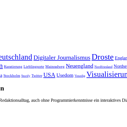
Droste
eutschland
Digitaler Journalismus
Engla
n
Neuengland
Nordse
Kuratierung
Lieblingsorte
Mainradweg
Nordfriesland
Visualisieru
USA
Usedom
ia
Stockholm
Twitter
Storify
Venedig
en
Redaktionsalltag, auch ohne Programmierkenntnisse ein interaktives D