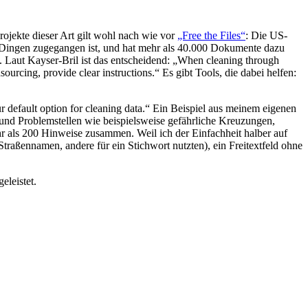
ojekte dieser Art gilt wohl nach wie vor
„Free the Files“
: Die US-
n Dingen zugegangen ist, und hat mehr als 40.000 Dokumente dazu
t. Laut Kayser-Bril ist das entscheidend: „When cleaning through
rcing, provide clear instructions.“ Es gibt Tools, die dabei helfen:
r default option for cleaning data.“ Ein Beispiel aus meinem eigenen
 und Problemstellen wie beispielsweise gefährliche Kreuzungen,
 als 200 Hinweise zusammen. Weil ich der Einfachheit halber auf
Straßennamen, andere für ein Stichwort nutzten), ein Freitextfeld ohne
eleistet.