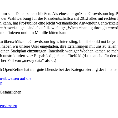
 um sich Daten zu erschließen. Als eines der größten Crowdsourcing-Pr
i der Wahlwerbung für die Präsidentschaftswahl 2012 alles mit rechte
en kann, hat ProPublica eine leicht verständliche Anwendung entwickel
re Anweisungen sind ebenfalls wichtig: „When cleaning through crowdsou
n definieren und um Mithilfe bitten kann.
 überschätzen. „Crowdsourcing is interesting, but it should not be you
n haben wir unsere User eingeladen, ihre Erfahrungen mit uns zu teilen
einen Stadtplan einzutragen. Innerhalb weniger Wochen kamen so mehr
nstrukturiert vor: Es gab lediglich ein Titelfeld (das manche für den 
r Fall von „messy data“ also. ;)
OpenRefine hat mir gute Dienste bei der Kategorisierung der Inhalte g
,Gefährlichen