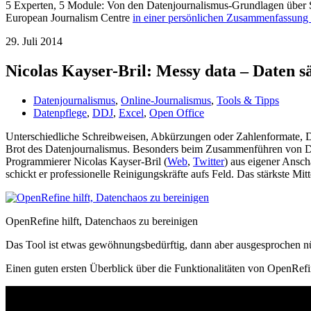
5 Experten, 5 Module: Von den Datenjournalismus-Grundlagen über 
European Journalism Centre
in einer persönlichen Zusammenfassung
29. Juli 2014
Nicolas Kayser-Bril: Messy data – Daten 
Datenjournalismus
,
Online-Journalismus
,
Tools & Tipps
Datenpflege
,
DDJ
,
Excel
,
Open Office
Unterschiedliche Schreibweisen, Abkürzungen oder Zahlenformate, Dou
Brot des Datenjournalismus. Besonders beim Zusammenführen von Date
Programmierer Nicolas Kayser-Bril (
Web
,
Twitter
) aus eigener Ansc
schickt er professionelle Reinigungskräfte aufs Feld. Das stärkste Mi
OpenRefine hilft, Datenchaos zu bereinigen
Das Tool ist etwas gewöhnungsbedürftig, dann aber ausgesprochen nüt
Einen guten ersten Überblick über die Funktionalitäten von OpenRefi