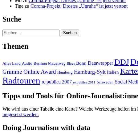
Mo
zu
Corona-Projekt: Drostes „Unruhe“ ist jetzt vertont
Tine
zu
Corona-Projekt: Drostes „Unruhe“ ist jetzt vertont
Suche
Suchen
nach:
Themen
D
DDJ
Datawrapper
Bonn
Altes Land
Audio
Berliner Mauerweg
Blogs
Karte
Grimme Online Award
Hamburg-Sylt
Italien
Hamburg
Radtouren
re:publica 2007
Social Med
Schweden
re:publica 2011
Tipps und Tools für Online-Journalist:inn
Wie wird aus einer Tabelle eine Karte? Welche Werkzeuge helfen im 
umgesetzt werden.
Doing Journalism with data