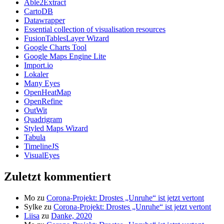
Able2Extract
CartoDB
Datawrapper
Essential collection of visualisation resources
FusionTablesLayer Wizard
Google Charts Tool
Google Maps Engine Lite
Import.io
Lokaler
Many Eyes
OpenHeatMap
OpenRefine
OutWit
Quadrigram
Styled Maps Wizard
Tabula
TimelineJS
VisualEyes
Zuletzt kommentiert
Mo
zu
Corona-Projekt: Drostes „Unruhe“ ist jetzt vertont
Sylke
zu
Corona-Projekt: Drostes „Unruhe“ ist jetzt vertont
Liisa
zu
Danke, 2020