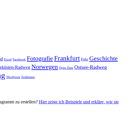
Frankfurt
Geschichte
Fotografie
nd
Föhr
Excel
Facebook
Norwegen
Ostsee-Radweg
eküsten-Radweg
Open Data
ng
Wordpress
Zeitleisten
iagramm zu erstellen?
Hier zeige ich Beispiele und erkläre, wie sie