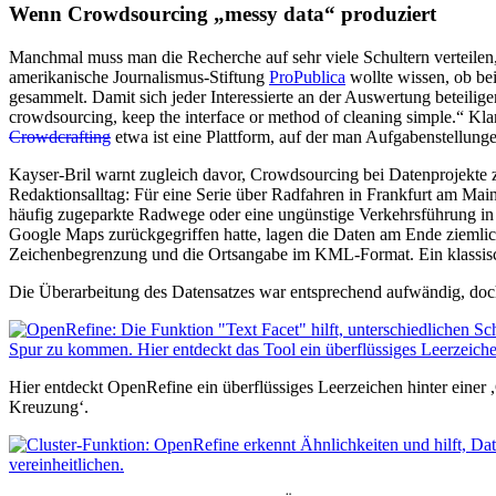
Wenn Crowdsourcing „messy data“ produziert
Manchmal muss man die Recherche auf sehr viele Schultern verteilen,
amerikanische Journalismus-Stiftung
ProPublica
wollte wissen, ob be
gesammelt. Damit sich jeder Interessierte an der Auswertung beteilig
crowdsourcing, keep the interface or method of cleaning simple.“ Kla
Crowdcrafting
etwa ist eine Plattform, auf der man Aufgabenstellunge
Kayser-Bril warnt zugleich davor, Crowdsourcing bei Datenprojekte zu
Redaktionsalltag: Für eine Serie über Radfahren in Frankfurt am Mai
häufig zugeparkte Radwege oder eine ungünstige Verkehrsführung in 
Google Maps zurückgegriffen hatte, lagen die Daten am Ende ziemlich u
Zeichenbegrenzung und die Ortsangabe im KML-Format. Ein klassische
Die Überarbeitung des Datensatzes war entsprechend aufwändig, doch 
Hier entdeckt OpenRefine ein überflüssiges Leerzeichen hinter einer 
Kreuzung‘.