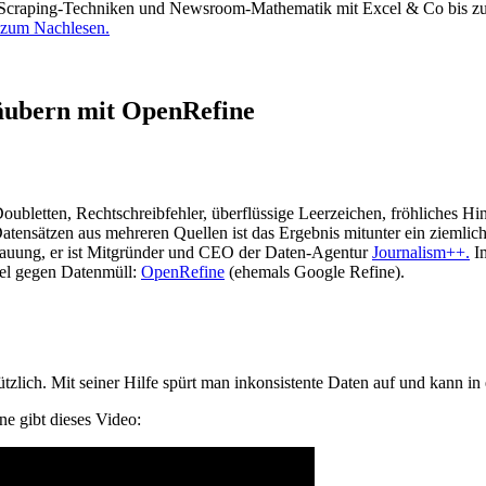
Scraping-Techniken und Newsroom-Mathematik mit Excel & Co bis zu d
 zum Nachlesen.
säubern mit OpenRefine
bletten, Rechtschreibfehler, überflüssige Leerzeichen, fröhliches Hin
nsätzen aus mehreren Quellen ist das Ergebnis mitunter ein ziemliche
hauung, er ist Mitgründer und CEO der Daten-Agentur
Journalism++.
Im
ttel gegen Datenmüll:
OpenRefine
(ehemals Google Refine).
zlich. Mit seiner Hilfe spürt man inkonsistente Daten auf und kann in
ne gibt dieses Video: