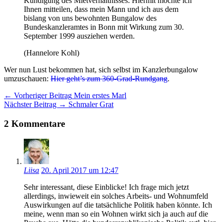
Kündigung des Mietverhältnisses: Hiermit möchte ich
Ihnen mitteilen, dass mein Mann und ich aus dem
bislang von uns bewohnten Bungalow des
Bundeskanzleramtes in Bonn mit Wirkung zum 30.
September 1999 ausziehen werden.
(Hannelore Kohl)
Wer nun Lust bekommen hat, sich selbst im Kanzlerbungalow
umzuschauen:
Hier geht’s zum 360-Grad-Rundgang
.
Artikel-
← Vorheriger Beitrag
Mein erstes Marl
Nächster Beitrag →
Schmaler Grat
Navigation
2 Kommentare
Liisa
20. April 2017 um 12:47
Sehr interessant, diese Einblicke! Ich frage mich jetzt
allerdings, inwieweit ein solches Arbeits- und Wohnumfeld
Auswirkungen auf die tatsächliche Politik haben könnte. Ich
meine, wenn man so ein Wohnen wirkt sich ja auch auf die