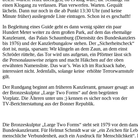
einen Klogang zu verlassen. Plan verwerfen. Warten. Gequält
lächeln. Dann nur noch in die ab Punkt 13:30 Uhr (und keine
Minute früher) ausliegende Liste eintragen. Schon ist es geschafft!
In Begleitung eines Guide geht es dann wenig später ein paar
Hundert Meter weiter zu dem großen Park, auf dem das ehemalige
Kanzleramt, das Palais Schaumburg (Dienstsitz des Bundeskanzlers
bis 1976) und der Kanzlerbungalow stehen. Der „Sicherheitscheck“
dort ist, nunja, sparsam: Wir klingeln an dem Zaun, an dem einst
Schröder rüttelte, das Tor wird uns aufgetan, ein Pförtner lässt sich
die Personalausweise zeigen und macht Häkchen auf der oben
erwähnten Namensliste. Das war’s. Was ich im Rucksack habe,
interessiert nicht. Jedenfalls, solange keine erhöhte Terrorwarnstufe
gilt.
Der Rundgang beginnt am früheren Kanzleramt, genauer gesagt: an
der Bronzeskulptur „Large Two Forms“ auf dem begrünten
Vorplatz. Die Älteren unter uns ;) kennen es sicher noch von der
TV-Berichterstattung aus der Bonner Republik.
Die Bronzeskulptur „Large Two Forms“ steht seit 1979 vor dem dam
Bundeskanzleramt. Für Helmut Schmidt war sie „ein Zeichen für Leb
menschliche Verbundenheit, auch ein Ausdruck für Menschlichkeit“