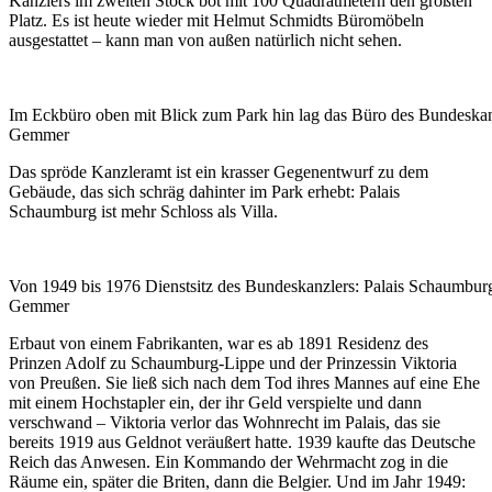
Kanzlers im zweiten Stock bot mit 100 Quadratmetern den größten
Platz. Es ist heute wieder mit Helmut Schmidts Büromöbeln
ausgestattet – kann man von außen natürlich nicht sehen.
Im Eckbüro oben mit Blick zum Park hin lag das Büro des Bundeskan
Gemmer
Das spröde Kanzleramt ist ein krasser Gegenentwurf zu dem
Gebäude, das sich schräg dahinter im Park erhebt: Palais
Schaumburg ist mehr Schloss als Villa.
Von 1949 bis 1976 Dienstsitz des Bundeskanzlers: Palais Schaumbur
Gemmer
Erbaut von einem Fabrikanten, war es ab 1891 Residenz des
Prinzen Adolf zu Schaumburg-Lippe und der Prinzessin Viktoria
von Preußen. Sie ließ sich nach dem Tod ihres Mannes auf eine Ehe
mit einem Hochstapler ein, der ihr Geld verspielte und dann
verschwand – Viktoria verlor das Wohnrecht im Palais, das sie
bereits 1919 aus Geldnot veräußert hatte. 1939 kaufte das Deutsche
Reich das Anwesen. Ein Kommando der Wehrmacht zog in die
Räume ein, später die Briten, dann die Belgier. Und im Jahr 1949: