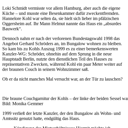
Loki Schmidt vermisste vor allem Hamburg, aber auch die eigene
Küche – und musste eine Besenkammer dafür zweckentfremden.
Hannelore Kohl war selten da, sie hielt sich lieber im pfälzischen
Oggersheim auf. Ihr Mann Helmut nannte das Haus ein „absurdes
Bauwerk“.
Dennoch nahm er nach der verlorenen Bundestagswahl 1998 das
Angebot Gerhard Schröders an, im Bungalow wohnen zu bleiben.
So kam bis zu Kohls Auszug 1999 es zu einer bemerkenswerten
Kanzler-WG: Schröder, ohnehin auf dem Sprung in die neue
Hauptstadt Berlin, nutzte den dienstlichen Teil des Hauses zu
repräsentativen Zwecken, während Kohl ein paar Meter weiter auf
der braunen Couch in seinem Wohnzimmer saß.
Ob er da nicht manches Mal versucht war, an der Tür zu lauschen?
Die braune Couchgarnitur der Kohls – der linke der beiden Sessel war
Bild: Monika Gemmer
1999 verließ der letzte Kanzler, der den Bungalow als Wohn- und
Amtssitz genutzt hatte, endgültig das Haus.