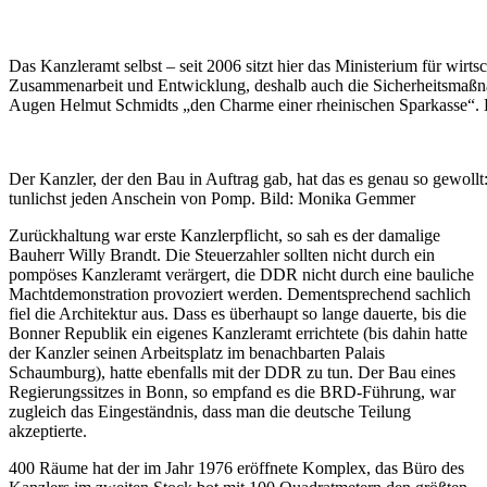
Das Kanzleramt selbst – seit 2006 sitzt hier das Ministerium für wirtsc
Zusammenarbeit und Entwicklung, deshalb auch die Sicherheitsmaßn
Augen Helmut Schmidts „den Charme einer rheinischen Sparkasse“
Der Kanzler, der den Bau in Auftrag gab, hat das es genau so gewollt
tunlichst jeden Anschein von Pomp. Bild: Monika Gemmer
Zurückhaltung war erste Kanzlerpflicht, so sah es der damalige
Bauherr Willy Brandt. Die Steuerzahler sollten nicht durch ein
pompöses Kanzleramt verärgert, die DDR nicht durch eine bauliche
Machtdemonstration provoziert werden. Dementsprechend sachlich
fiel die Architektur aus. Dass es überhaupt so lange dauerte, bis die
Bonner Republik ein eigenes Kanzleramt errichtete (bis dahin hatte
der Kanzler seinen Arbeitsplatz im benachbarten Palais
Schaumburg), hatte ebenfalls mit der DDR zu tun. Der Bau eines
Regierungssitzes in Bonn, so empfand es die BRD-Führung, war
zugleich das Eingeständnis, dass man die deutsche Teilung
akzeptierte.
400 Räume hat der im Jahr 1976 eröffnete Komplex, das Büro des