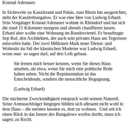
Konrad Adenauer.
In Sichtweite zu Kanzleramt und Palais, zum Rhein hin ausgerichtet,
steht der Kanzlerbungalow. Er war eine Idee von Ludwig Erhard.
Sein Vorgänger Konrad Adenauer wohnte in Rhöndorf und hat sich
die rund 15 Kilometer morgens und abends chauffieren lassen.
Erhard aber wollte eine Wohnung im Bundesviertel. Er beauftragte
Sep Ruf, den Architekten, der auch sein privates Haus am Tegernsee
entworfen hatte. Der zwei Millionen Mark teure Dienst- und
Wohnsitz im Stil der klassischen Moderne war Ludwig Erhard,
wenn man so sagen darf, auf den Leib gebaut.
Sie lernen mich besser kennen, wenn Sie dieses Haus
ansehen, als etwa, wenn Sie mich eine politische Rede
halten sehen. Nicht die Repräsentation ist das
Entscheidende, sondern die menschliche Begegnung.
(Ludwig Erhard)
Die nüchterne Zweckmäßigkeit entsprach wohl seinem Naturell.
Seine Amtsnachfolger hingegen fühlten sich allesamt nicht wohl in
dem Haus – die meisten hassten es, dort zu wohnen. Und seit ich
einen Blick in das Innere des Bungalows werfen durfte, muss ich
sagen: zu Recht.