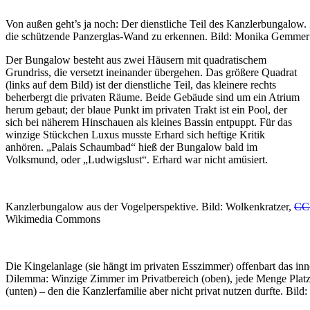
Von außen geht’s ja noch: Der dienstliche Teil des Kanzlerbungalow. 
die schützende Panzerglas-Wand zu erkennen. Bild: Monika Gemmer
Der Bungalow besteht aus zwei Häusern mit quadratischem
Grundriss, die versetzt ineinander übergehen. Das größere Quadrat
(links auf dem Bild) ist der dienstliche Teil, das kleinere rechts
beherbergt die privaten Räume. Beide Gebäude sind um ein Atrium
herum gebaut; der blaue Punkt im privaten Trakt ist ein Pool, der
sich bei näherem Hinschauen als kleines Bassin entpuppt. Für das
winzige Stückchen Luxus musste Erhard sich heftige Kritik
anhören. „Palais Schaumbad“ hieß der Bungalow bald im
Volksmund, oder „Ludwigslust“. Erhard war nicht amüsiert.
Kanzlerbungalow aus der Vogelperspektive. Bild: Wolkenkratzer,
CC
Wikimedia Commons
Die Kingelanlage (sie hängt im privaten Esszimmer) offenbart das inn
Dilemma: Winzige Zimmer im Privatbereich (oben), jede Menge Platz 
(unten) – den die Kanzlerfamilie aber nicht privat nutzen durfte. Bi