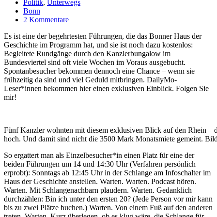
Politik
,
Unterwegs
Bonn
2 Kommentare
Es ist eine der begehrtesten Führungen, die das Bonner Haus der
Geschichte im Programm hat, und sie ist noch dazu kostenlos:
Begleitete Rundgänge durch den Kanzlerbungalow im
Bundesviertel sind oft viele Wochen im Voraus ausgebucht.
Spontanbesucher bekommen dennoch eine Chance – wenn sie
frühzeitig da sind und viel Geduld mitbringen. DailyMo-
Leser*innen bekommen hier einen exklusiven Einblick. Folgen Sie
mir!
Fünf Kanzler wohnten mit diesem exklusiven Blick auf den Rhein – d
hoch. Und damit sind nicht die 3500 Mark Monatsmiete gemeint. B
So ergattert man als Einzelbesucher*in einen Platz für eine der
beiden Führungen um 14 und 14:30 Uhr (Verfahren persönlich
erprobt): Sonntags ab 12:45 Uhr in der Schlange am Infoschalter im
Haus der Geschichte anstellen. Warten. Warten. Podcast hören.
Warten. Mit Schlangenachbarn plaudern. Warten. Gedanklich
durchzählen: Bin ich unter den ersten 20? (Jede Person vor mir kann
bis zu zwei Plätze buchen.) Warten. Von einem Fuß auf den anderen
treten. Warten. Kurz überlegen, ob es klug wäre, die Schlange für