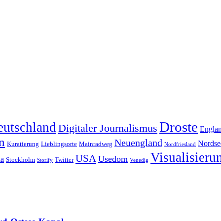
Droste
eutschland
Digitaler Journalismus
Engla
n
Neuengland
Nordse
Kuratierung
Lieblingsorte
Mainradweg
Nordfriesland
Visualisieru
USA
Usedom
ia
Stockholm
Twitter
Storify
Venedig