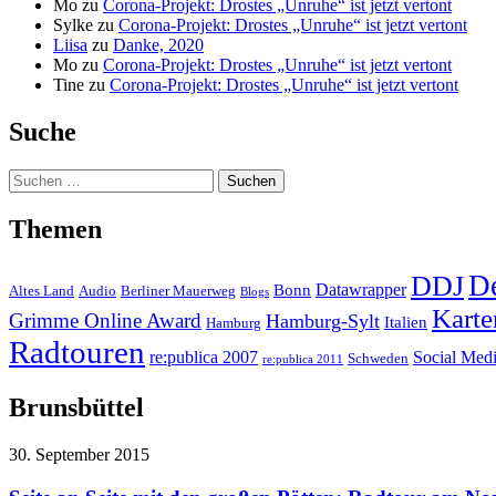
Mo
zu
Corona-Projekt: Drostes „Unruhe“ ist jetzt vertont
Sylke
zu
Corona-Projekt: Drostes „Unruhe“ ist jetzt vertont
Liisa
zu
Danke, 2020
Mo
zu
Corona-Projekt: Drostes „Unruhe“ ist jetzt vertont
Tine
zu
Corona-Projekt: Drostes „Unruhe“ ist jetzt vertont
Suche
Suchen
nach:
Themen
D
DDJ
Datawrapper
Bonn
Altes Land
Audio
Berliner Mauerweg
Blogs
Karte
Grimme Online Award
Hamburg-Sylt
Italien
Hamburg
Radtouren
re:publica 2007
Social Med
Schweden
re:publica 2011
Brunsbüttel
30. September 2015