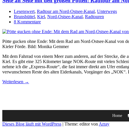
Seite an Seite mit den großen Pötten: Radtour am No
Lesenswert
,
Radtour am Nord-Ostsee-Kanal
,
Unterwegs
Brunsbüttel
,
Kiel
,
Nord-Ostsee-Kanal
,
Radtouren
8 Kommentare
Pötte gucken ohne Ende: Mit dem Rad am Nord-Ostsee-Kanal von d
Kieler Förde. Bild: Monika Gemmer
Mit dem Fahrrad von einem Meer zum anderen, auf der Strecke, die a
Kiel. Es gibt eine 325 Kilometer lange NOK-Route mit vielen Schlenke
nehme ich die „Express-Route“, die fast immer direkt am Ufer entlangf
verwunschenen Reste des alten Eiderkanals, Vorgänger des „NOK“. Ic
Weiterlesen →
Home
Dieses Blog läuft mit WordPress
|
Theme: editor von
Array