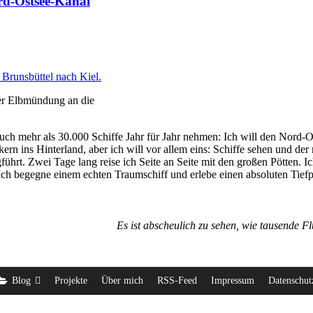
rd-Ostsee-Kanal
er Elbmündung an die
uch mehr als 30.000 Schiffe Jahr für Jahr nehmen: Ich will den Nord-O
rn ins Hinterland, aber ich will vor allem eins: Schiffe sehen und der
ührt. Zwei Tage lang reise ich Seite an Seite mit den großen Pötten. Ic
h begegne einem echten Traumschiff und erlebe einen absoluten Tiefpun
Es ist abscheulich zu sehen, wie tausende Fl
Blog
Projekte
Über mich
RSS-Feed
Impressum
Datenschut