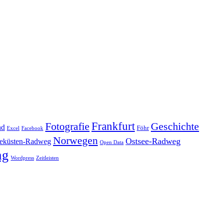
Frankfurt
Geschichte
Fotografie
nd
Föhr
Excel
Facebook
Norwegen
Ostsee-Radweg
eküsten-Radweg
Open Data
ng
Wordpress
Zeitleisten