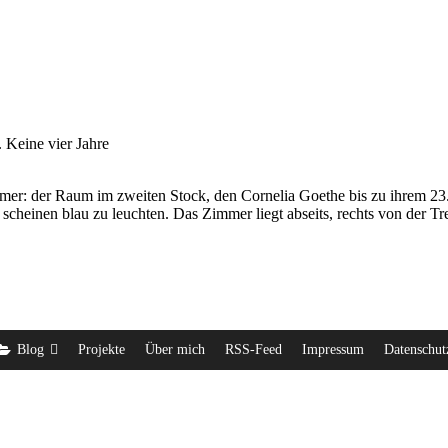
 Keine vier Jahre
mer: der Raum im zweiten Stock, den Cornelia Goethe bis zu ihrem 23
cheinen blau zu leuchten. Das Zimmer liegt abseits, rechts von der Tr
Blog
Projekte
Über mich
RSS-Feed
Impressum
Datenschut