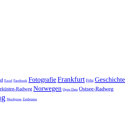
Frankfurt
Geschichte
Fotografie
nd
Föhr
Excel
Facebook
Norwegen
Ostsee-Radweg
eküsten-Radweg
Open Data
ng
Wordpress
Zeitleisten