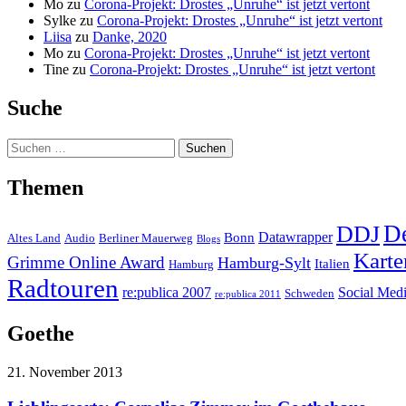
Mo
zu
Corona-Projekt: Drostes „Unruhe“ ist jetzt vertont
Sylke
zu
Corona-Projekt: Drostes „Unruhe“ ist jetzt vertont
Liisa
zu
Danke, 2020
Mo
zu
Corona-Projekt: Drostes „Unruhe“ ist jetzt vertont
Tine
zu
Corona-Projekt: Drostes „Unruhe“ ist jetzt vertont
Suche
Suchen
nach:
Themen
D
DDJ
Datawrapper
Bonn
Altes Land
Audio
Berliner Mauerweg
Blogs
Karte
Grimme Online Award
Hamburg-Sylt
Italien
Hamburg
Radtouren
re:publica 2007
Social Med
Schweden
re:publica 2011
Goethe
21. November 2013