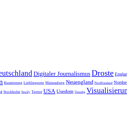
Droste
eutschland
Digitaler Journalismus
Engla
n
Neuengland
Nordse
Kuratierung
Lieblingsorte
Mainradweg
Nordfriesland
Visualisieru
USA
Usedom
ia
Stockholm
Twitter
Storify
Venedig