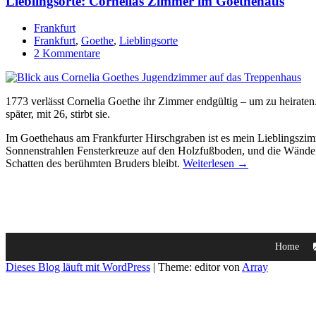
Lieblingsorte: Cornelias Zimmer im Goethehaus
Frankfurt
Frankfurt
,
Goethe
,
Lieblingsorte
2 Kommentare
1773 verlässt Cornelia Goethe ihr Zimmer endgültig – um zu heiraten.
später, mit 26, stirbt sie.
Im Goethehaus am Frankfurter Hirschgraben ist es mein Lieblingszim
Sonnenstrahlen Fensterkreuze auf den Holzfußboden, und die Wände s
Schatten des berühmten Bruders bleibt.
Weiterlesen →
Home
Dieses Blog läuft mit WordPress
|
Theme: editor von
Array