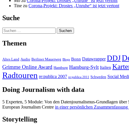
Mo
zu
Corona-Projekt: Drostes „Unruhe“ ist jetzt vertont
Tine
zu
Corona-Projekt: Drostes „Unruhe“ ist jetzt vertont
Suche
Suchen
nach:
Themen
D
DDJ
Datawrapper
Bonn
Altes Land
Audio
Berliner Mauerweg
Blogs
Karte
Grimme Online Award
Hamburg-Sylt
Italien
Hamburg
Radtouren
re:publica 2007
Social Med
Schweden
re:publica 2011
Doing Journalism with data
5 Experten, 5 Module: Von den Datenjournalismus-Grundlagen über 
European Journalism Centre
in einer persönlichen Zusammenfassung
Storytelling