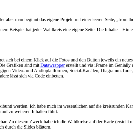
r aber man beginnt das eigene Projekt mit einer leeren Seite, „from the
inem Beispiel hat jeder Wahlkreis eine eigene Seite. Die Inhalte – Hin
ffnet sich bei einem Klick auf die Fotos und den Button jeweils ein neue
 Die Grafiken sind mit
Datawrapper
erstellt und via iFrame im Genially e
us gängigen Video- und Audioplattformen, Social-Kanälen, Diagramm-To
dere lässt sich via Code einbetten.
ckibunti werden. Ich habe mich im wesentlichen auf die kreisrunden Ka
auf zu weiteren Inhalten führt.
rbar. Zu diesem Zweck habe ich die Wahlkreise auf der Karte (erstellt 
h durch die Slides blättern.