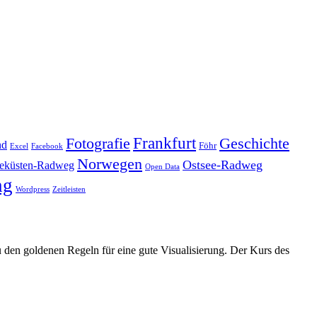
Frankfurt
Geschichte
Fotografie
nd
Föhr
Excel
Facebook
Norwegen
Ostsee-Radweg
eküsten-Radweg
Open Data
ng
Wordpress
Zeitleisten
en goldenen Regeln für eine gute Visualisierung. Der Kurs des