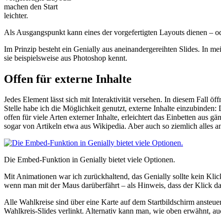
machen den Start
leichter.
Als Ausgangspunkt kann eines der vorgefertigten Layouts dienen – ode
Im Prinzip besteht ein Genially aus aneinandergereihten Slides. In me
sie beispielsweise aus Photoshop kennt.
Offen für externe Inhalte
Jedes Element lässt sich mit Interaktivität versehen. In diesem Fall ö
Stelle habe ich die Möglichkeit genutzt, externe Inhalte einzubinden:
offen für viele Arten externer Inhalte, erleichtert das Einbetten a
sogar von Artikeln etwa aus Wikipedia. Aber auch so ziemlich alles an
Die Embed-Funktion in Genially bietet viele Optionen.
Mit Animationen war ich zurückhaltend, das Genially sollte kein Kli
wenn man mit der Maus darüberfährt – als Hinweis, dass der Klick dar
Alle Wahlkreise sind über eine Karte auf dem Startbildschirm ansteue
Wahlkreis-Slides verlinkt. Alternativ kann man, wie oben erwähnt, auc