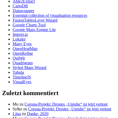
Able2Extract
CartoDB
Datawrapper
Essential collection of visualisation resources
FusionTablesLayer Wizard
Google Charts Tool
Google Maps Engine Lite
Import.io
Lokaler
Many Eyes
OpenHeatMap
OpenRefine
OutWit
Quadrigram
Styled Maps Wizard
Tabula
TimelineJS
VisualEyes
Zuletzt kommentiert
Mo
zu
Corona-Projekt: Drostes „Unruhe“ ist jetzt vertont
Sylke
zu
Corona-Projekt: Drostes „Unruhe“ ist jetzt vertont
Liisa
zu
Danke, 2020