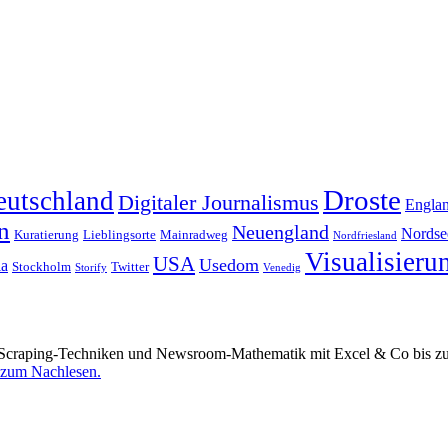
Droste
eutschland
Digitaler Journalismus
Engla
n
Neuengland
Nordse
Kuratierung
Lieblingsorte
Mainradweg
Nordfriesland
Visualisieru
USA
Usedom
ia
Stockholm
Twitter
Storify
Venedig
Scraping-Techniken und Newsroom-Mathematik mit Excel & Co bis zu d
 zum Nachlesen.